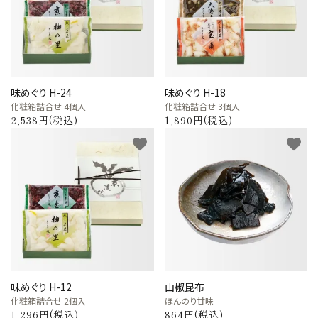
味めぐり H-24
味めぐり H-18
化粧箱詰合せ 4個入
化粧箱詰合せ 3個入
2,538円(税込)
1,890円(税込)
favorite
favorite
味めぐり H-12
山椒昆布
化粧箱詰合せ 2個入
ほんのり甘味
1,296円(税込)
864円(税込)