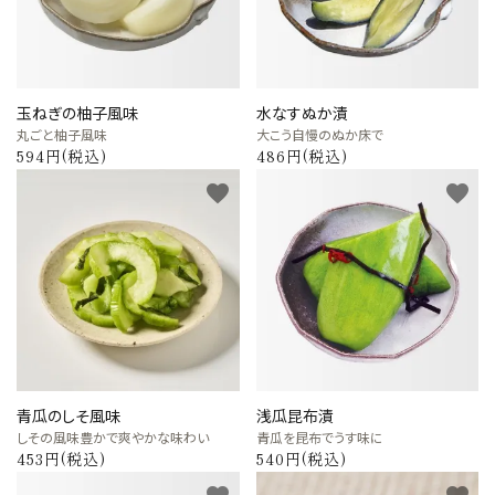
カテゴリーから探す
全ての商品
玉ねぎの柚子風味
水なすぬか漬
丸ごと柚子風味
大こう自慢のぬか床で
594円(税込)
486円(税込)
浅漬のお漬物
favorite
favorite
しば漬などの京つけもの（日持ち商品）
筍・沢庵・奈良漬（日持ち商品）
梅干・ちりめん山椒・佃煮（日持ち商
品）
旬の頒布会
青瓜のしそ風味
浅瓜昆布漬
しその風味豊かで爽やかな味わい
青瓜を昆布でうす味に
手提げ袋・小袋・保冷袋など
453円(税込)
540円(税込)