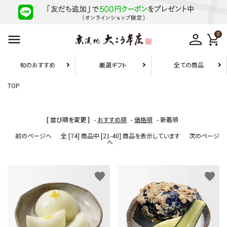
0
旬のおすすめ
厳選ギフト
全ての商品
TOP
お届け先1件につき
10,800円（税込）以上の配送で
送料無料
[ 並び順を変更 ]
-
おすすめ順
-
価格順
-
新着順
前のページへ
全 [74] 商品中 [21-40] 商品を表示しています
次のページ
へ
search
favorite
favorite
旬のおすすめ
厳選ギフト
お試しセット