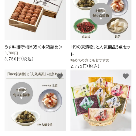
うす味御所梅M35＜木箱詰め＞
「旬の京漬物」と人気商品5点セッ
3,780円
ト
3,780円(税込)
初めての方にもおすすめ
2,775円(税込)
favorite
favorite