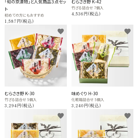
「旬の京漬物」と人気商品３点セッ
むらさき野 K-42
竹ざる詰合せ 7個入
ト
4,536円(税込)
初めての方にもおすすめ
1,587円(税込)
favorite
favorite
むらさき野 K-30
味めぐり H-30
竹ざる詰合せ 5個入
化粧箱詰合せ 5個入
3,294円(税込)
3,240円(税込)
favorite
favorite