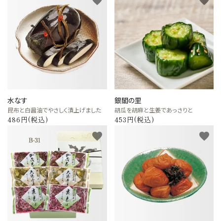
favorite
favorite
価格から探す
目的から探す
店舗案内
お電話でのご注文
0120-075-493
水なす
銀閣の里
昆布と白醤油でやさしく漬上げました
胡瓜を胡麻と生姜であっさりと
486円(税込)
453円(税込)
FAXでのご注文
favorite
favorite
0120-075-492
FAX専用注文用紙はこちら（PDF）
meeting_room
person
ログイン
新規会員登録