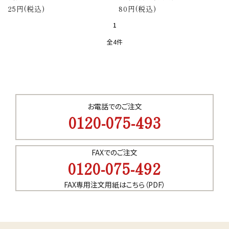
価格から探す
25円(税込)
80円(税込)
1
目的から探す
全4件
店舗案内
お電話でのご注文
キーワード
0120-075-493
お電話でのご注文
0120-075-493
FAXでのご注文
カテゴリー
0120-075-492
FAXでのご注文
0120-075-492
FAX専用注文用紙はこちら（PDF）
FAX専用注文用紙はこちら（PDF）
meeting_room
person
ログイン
新規会員登録
検索する