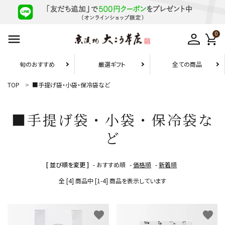
0
旬のおすすめ
厳選ギフト
全ての商品
TOP
■手提げ袋・小袋・保冷袋など
お届け先1件につき
10,800円（税込）以上の配送で
送料無料
■手提げ袋・小袋・保冷袋な
ど
search
[ 並び順を変更 ]
-
おすすめ順
-
価格順
-
新着順
旬のおすすめ
全 [4] 商品中 [1-4] 商品を表示しています
厳選ギフト
favorite
favorite
お試しセット