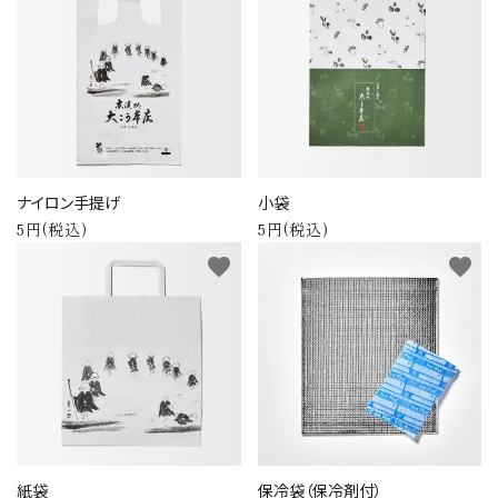
カテゴリーから探す
全ての商品
浅漬のお漬物
ナイロン手提げ
小袋
しば漬などの京つけもの（日持ち商品）
5円(税込)
5円(税込)
favorite
favorite
筍・沢庵・奈良漬（日持ち商品）
梅干・ちりめん山椒・佃煮（日持ち商
品）
旬の頒布会
手提げ袋・小袋・保冷袋など
紙袋
保冷袋（保冷剤付）