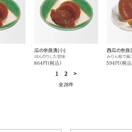
瓜の奈良漬(小)
西瓜の奈良
ほんのりした甘味
みりん粕で奥
864円(税込)
594円(税込
1
2
>
全28件
close