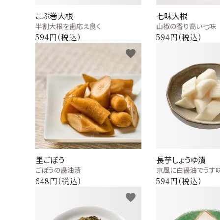
価格から探す
こぶ巻大根
七味大根
半割大根を歯応え良く
山椒の香り高い七味
目的から探す
594円(税込)
594円(税込)
favorite
店舗案内
お電話でのご注文
0120-075-493
FAXでのご注文
里ごぼう
長芋しょうゆ漬
0120-075-492
ごぼうの醤油漬
京風に白醤油でうす
FAX専用注文用紙はこちら（PDF）
648円(税込)
594円(税込)
favorite
meeting_room
person
ログイン
新規会員登録