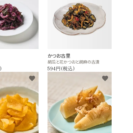
かつお古里
胡瓜と花かつおと胡麻の古漬
)
594円(税込)
favorite
favorite