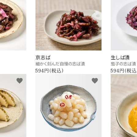
京志ば
生しば漬
細かく刻んだ自慢の志ば漬
茄子の志ば漬
594円(税込)
594円(税込
favorite
favorite