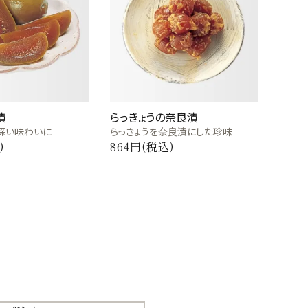
漬
らっきょうの奈良漬
深い味わいに
らっきょうを奈良漬にした珍味
)
864円(税込)