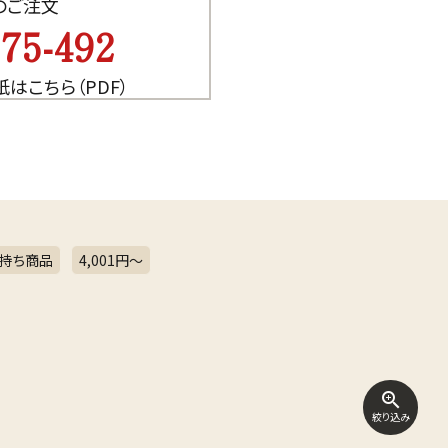
でのご注文
075-492
紙はこちら（PDF）
持ち商品
4,001円〜
zoom_in
絞り込み