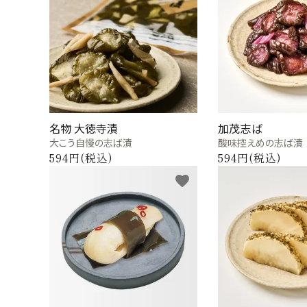
お試しセット
カテゴリーから探す
全ての商品
浅漬のお漬物
名物 大徳寺漬
加茂志ば
しば漬などの京つけもの（日持ち商品）
大こう自慢の志ば漬
酸味控えめの志ば漬
594円(税込)
594円(税込)
筍・沢庵・奈良漬（日持ち商品）
favorite
梅干・ちりめん山椒・佃煮（日持ち商
品）
旬の頒布会
手提げ袋・小袋・保冷袋など