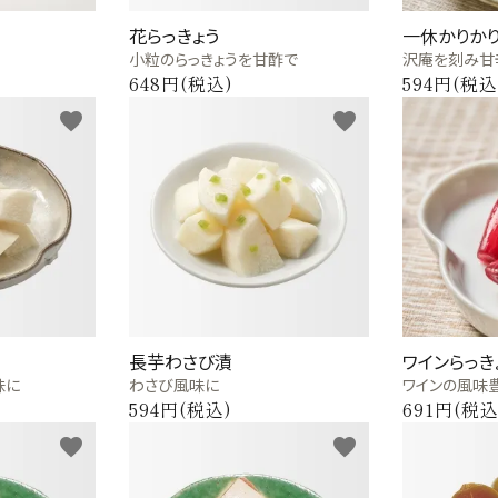
花らっきょう
一休かりか
小粒のらっきょうを甘酢で
沢庵を刻み甘
648円(税込)
594円(税込
favorite
favorite
長芋わさび漬
ワインらっき
味に
わさび風味に
ワインの風味
594円(税込)
691円(税込
favorite
favorite