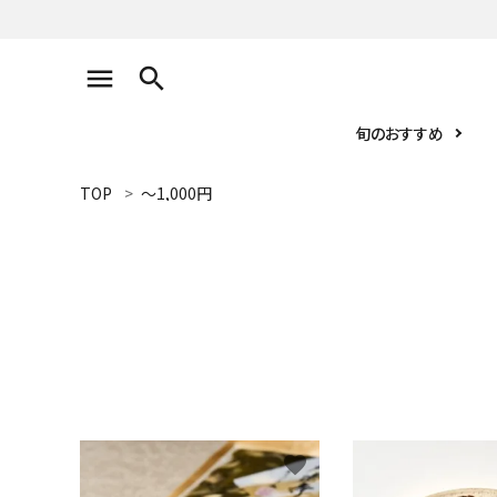
search
旬のおすすめ
TOP
～1,000円
お届け先1件につき
10,800円（税込）以上の配送で
送料無料
search
旬のおすすめ
厳選ギフト
favorite