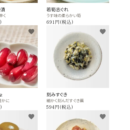
り漬
若筍志ぐれ
辛く
うす味の柔らかい筍
)
691円(税込)
favorite
favorite
ょ
刻みすぐき
豊かに
細かく刻んだすぐき蕪
)
594円(税込)
favorite
favorite