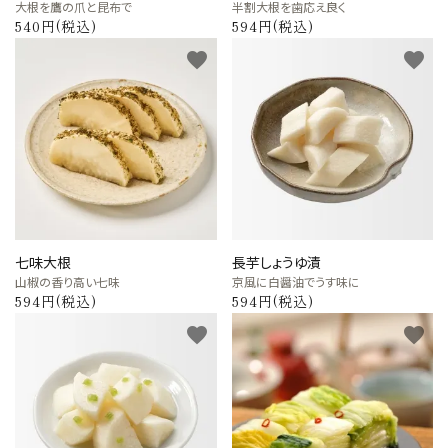
大根を鷹の爪と昆布で
半割大根を歯応え良く
価格から探す
540円(税込)
594円(税込)
favorite
favorite
目的から探す
店舗案内
お電話でのご注文
0120-075-493
七味大根
長芋しょうゆ漬
FAXでのご注文
山椒の香り高い七味
京風に白醤油でうす味に
0120-075-492
594円(税込)
594円(税込)
FAX専用注文用紙はこちら（PDF）
favorite
favorite
meeting_room
person
ログイン
新規会員登録