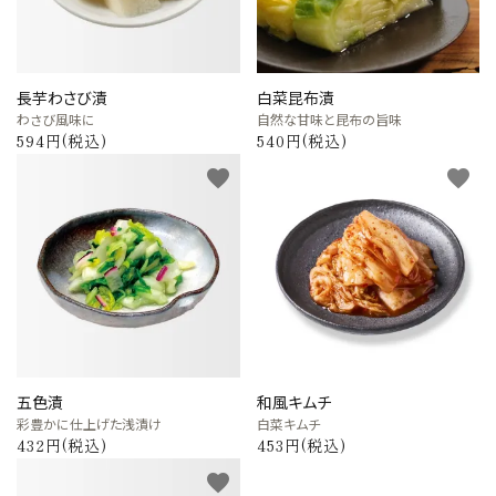
長芋わさび漬
白菜昆布漬
わさび風味に
自然な甘味と昆布の旨味
594円(税込)
540円(税込)
favorite
favorite
五色漬
和風キムチ
彩豊かに仕上げた浅漬け
白菜キムチ
432円(税込)
453円(税込)
favorite