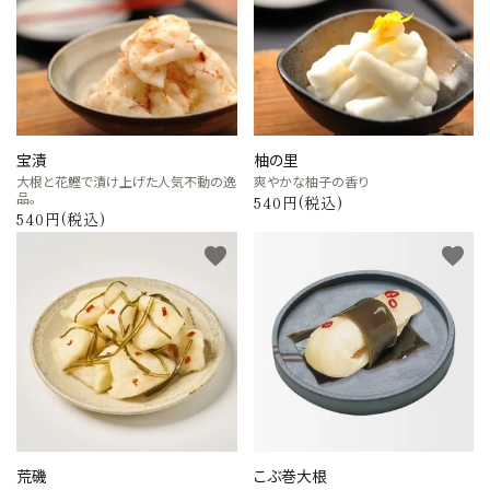
カテゴリーから探す
全ての商品
浅漬のお漬物
宝漬
柚の里
大根と花鰹で漬け上げた人気不動の逸
爽やかな柚子の香り
品。
540円(税込)
しば漬などの京つけもの（日持ち商品）
540円(税込)
favorite
favorite
筍・沢庵・奈良漬（日持ち商品）
梅干・ちりめん山椒・佃煮（日持ち商
品）
旬の頒布会
手提げ袋・小袋・保冷袋など
荒磯
こぶ巻大根