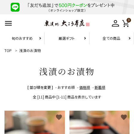
0
旬のおすすめ
厳選ギフト
全ての商品
TOP
浅漬のお漬物
お届け先1件につき
10,800円（税込）以上の配送で
送料無料
浅漬のお漬物
search
[ 並び順を変更 ]
-
おすすめ順
-
価格順
-
新着順
全 [11] 商品中 [1-11] 商品を表示しています
旬のおすすめ
favorite
favorite
厳選ギフト
お試しセット