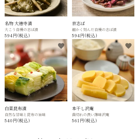
名物 大徳寺漬
京志ば
大こう自慢の志ば漬
細かく刻んだ自慢の志ば漬
594円(税込)
594円(税込)
favorite
favorite
白菜昆布漬
本干し沢庵
自然な甘味と昆布の旨味
歯切れの良い薄味沢庵
540円(税込)
561円(税込)