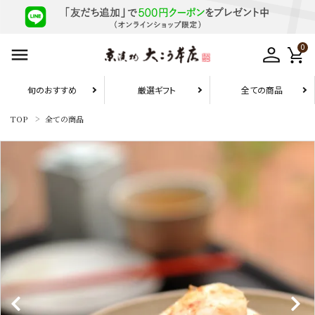
0
旬のおすすめ
厳選ギフト
全ての商品
TOP
全ての商品
お届け先1件につき
10,800円（税込）以上の配送で
送料無料
search
旬のおすすめ
厳選ギフト
お試しセット