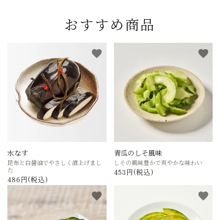
おすすめ商品
favorite
favorite
水なす
青瓜のしそ風味
昆布と白醤油でやさしく漬上げまし
しその風味豊かで爽やかな味わい
た
453円(税込)
486円(税込)
favorite
favorite