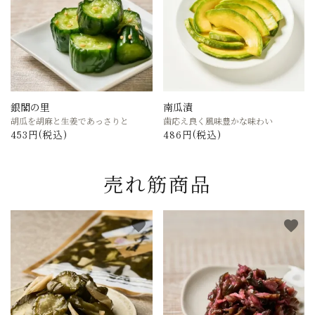
銀閣の里
南瓜漬
胡瓜を胡麻と生姜であっさりと
歯応え良く風味豊かな味わい
453円(税込)
486円(税込)
売れ筋商品
favorite
favorite