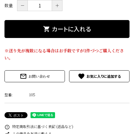
価格から探す
－
＋
数量
目的から探す
カートに入れる
shopping_cart
店舗案内
※送り先が複数になる場合はお手数ですが1件づつご購入くださ
お電話でのご注文
い。
0120-075-493
mail_outline
favorite
お問い合わせ
FAXでのご注文
0120-075-492
型番:
105
FAX専用注文用紙はこちら（PDF）
meeting_room
person
ログイン
新規会員登録
特定商取引法に基づく表記 (返品など)
error_outline
この商品を友達に教える