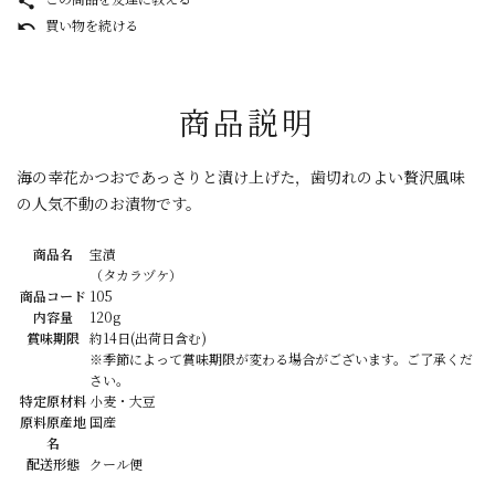
share
買い物を続ける
undo
商品説明
海の幸花かつおであっさりと漬け上げた，歯切れのよい贅沢風味
の人気不動のお漬物です。
商品名
宝漬
（タカラヅケ）
商品コード
105
内容量
120g
賞味期限
約14日(出荷日含む)
※季節によって賞味期限が変わる場合がございます。ご了承くだ
さい。
特定原材料
小麦・大豆
原料原産地
国産
名
配送形態
クール便