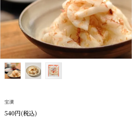
カテゴリーから探す
全ての商品
浅漬のお漬物
しば漬などの京つけもの（日持ち商品）
筍・沢庵・奈良漬（日持ち商品）
梅干・ちりめん山椒・佃煮（日持ち商
品）
宝漬
旬の頒布会
540円(税込)
手提げ袋・小袋・保冷袋など