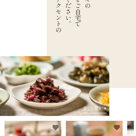
食卓のアクセントの
ご堪能ください。
お漬物をご自宅で
詳しく見る
favorite
favorite