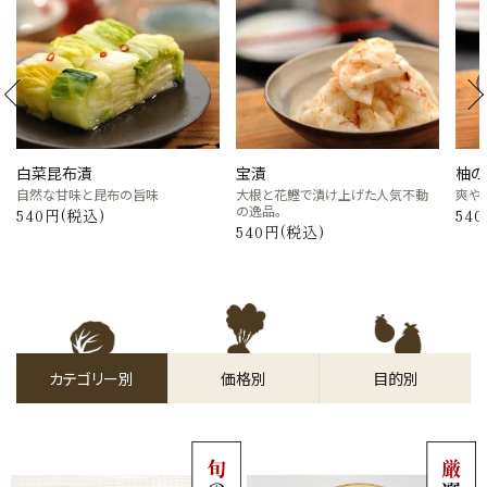
白菜昆布漬
宝漬
柚の
自然な甘味と昆布の旨味
大根と花鰹で漬け上げた人気不動
爽や
の逸品。
540円(税込)
54
540円(税込)
カテゴリー別
価格別
目的別