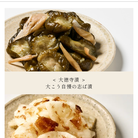
＜ 大徳寺漬 ＞
大こう自慢の志ば漬