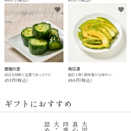
favorite
favorite
銀閣の里
南瓜漬
胡瓜を胡麻と生姜であっさりと
歯応え良く風味豊かな味わい
453円(税込)
486円(税込)
ギフトにおすすめ