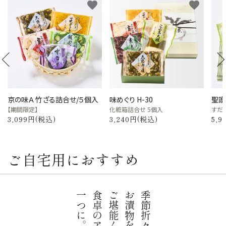
favorite
favorite
京の味Ａ 竹ざる詰合せ/５個入
味めぐり H-30
聖護
【期間限定】
化粧箱詰合せ 5個入
すだ
3,099円(税込)
3,240円(税込)
5,9
ご自宅用におすすめ
一つに。
季節折々の