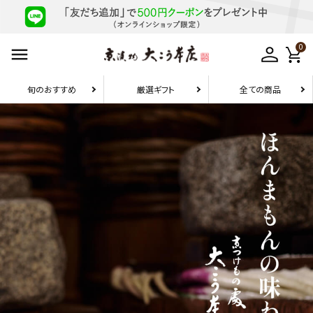
0
旬のおすすめ
厳選ギフト
全ての商品
お届け先1件につき
10,800円（税込）以上の配送で
送料無料
search
旬のおすすめ
厳選ギフト
お試しセット