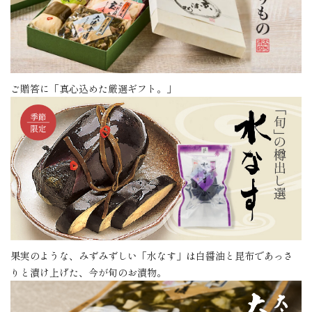
価格から探す
目的から探す
店舗案内
ご贈答に「真心込めた厳選ギフト。」
お電話でのご注文
0120-075-493
FAXでのご注文
0120-075-492
FAX専用注文用紙はこちら（PDF）
果実のような、みずみずしい「水なす」は白醤油と昆布であっさ
meeting_room
person
ログイン
新規会員登録
りと漬け上げた、今が旬のお漬物。