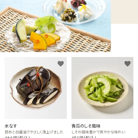
詳しく見る
favorite
favorite
水なす
青瓜のしそ風味
昆布と白醤油でやさしく漬上げました
しその風味豊かで爽やかな味わい
486円(税込)
453円(税込)