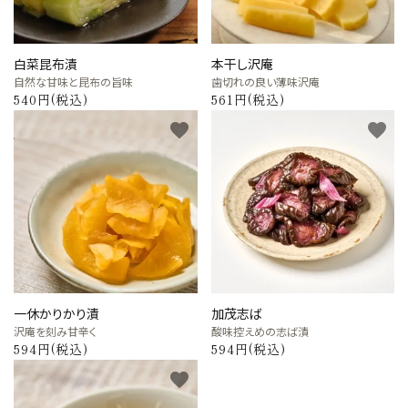
白菜昆布漬
本干し沢庵
自然な甘味と昆布の旨味
歯切れの良い薄味沢庵
540円(税込)
561円(税込)
favorite
favorite
一休かりかり漬
加茂志ば
沢庵を刻み甘辛く
酸味控えめの志ば漬
594円(税込)
594円(税込)
favorite