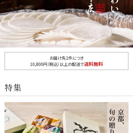
カテゴリーから探す
全ての商品
浅漬のお漬物
しば漬などの京つけもの（日持ち商品）
お届け先1件につき
送料無料
10,800円（税込）以上の配送で
筍・沢庵・奈良漬（日持ち商品）
特集
梅干・ちりめん山椒・佃煮（日持ち商
品）
旬の頒布会
手提げ袋・小袋・保冷袋など