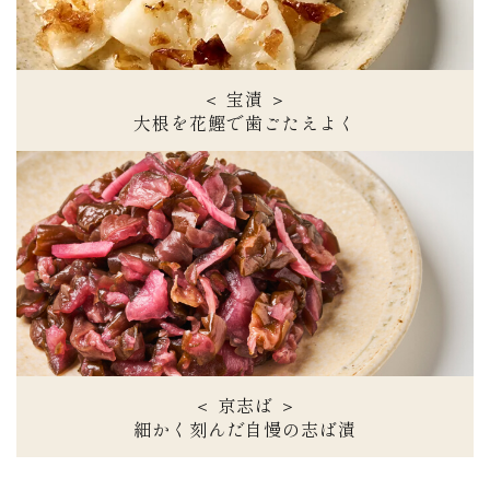
＜ 宝漬 ＞
大根を花鰹で歯ごたえよく
＜ 京志ば ＞
細かく刻んだ自慢の志ば漬