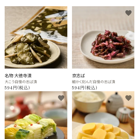
favorite
favorite
名物 大徳寺漬
京志ば
大こう自慢の志ば漬
細かく刻んだ自慢の志ば漬
594円(税込)
594円(税込)
favorite
favorite