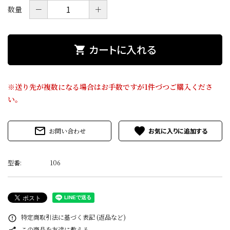
価格から探す
－
＋
数量
目的から探す
カートに入れる
shopping_cart
店舗案内
※送り先が複数になる場合はお手数ですが1件づつご購入くださ
お電話でのご注文
い。
0120-075-493
mail_outline
favorite
お問い合わせ
FAXでのご注文
0120-075-492
型番:
106
FAX専用注文用紙はこちら（PDF）
meeting_room
person
ログイン
新規会員登録
特定商取引法に基づく表記 (返品など)
error_outline
この商品を友達に教える