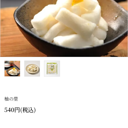
カテゴリーから探す
全ての商品
浅漬のお漬物
しば漬などの京つけもの（日持ち商品）
筍・沢庵・奈良漬（日持ち商品）
梅干・ちりめん山椒・佃煮（日持ち商
品）
柚の里
旬の頒布会
540円(税込)
手提げ袋・小袋・保冷袋など