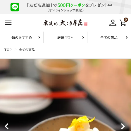
0
旬のおすすめ
厳選ギフト
全ての商品
TOP
全ての商品
お届け先1件につき
10,800円（税込）以上の配送で
送料無料
search
旬のおすすめ
厳選ギフト
お試しセット