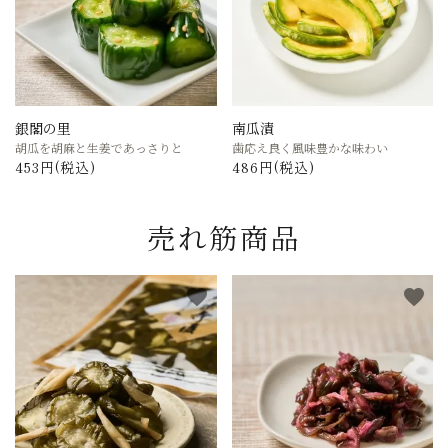
銀閣の里
南瓜漬
胡瓜を胡麻と生姜であっさりと
歯応え良く風味豊かな味わい
453円(税込)
486円(税込)
売れ筋商品
favorite
favorite