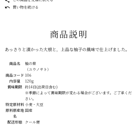
share
買い物を続ける
undo
商品説明
あっさりと漬かった大根と，上品な柚子の風味で仕上げました。
商品名
柚の里
（ユウノサト）
商品コード
106
内容量
120g
賞味期限
約14日(出荷日含む)
※季節によって賞味期限が変わる場合がございます。ご了承くだ
さい。
特定原材料
小麦・大豆
原料原産地
国産
名
配送形態
クール便