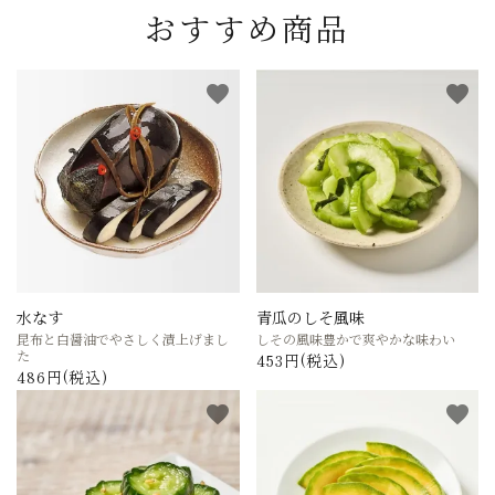
おすすめ商品
favorite
favorite
水なす
青瓜のしそ風味
昆布と白醤油でやさしく漬上げまし
しその風味豊かで爽やかな味わい
た
453円(税込)
486円(税込)
favorite
favorite