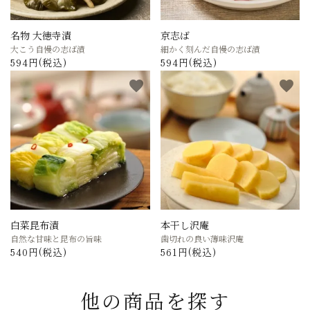
名物 大徳寺漬
京志ば
大こう自慢の志ば漬
細かく刻んだ自慢の志ば漬
594円(税込)
594円(税込)
favorite
favorite
白菜昆布漬
本干し沢庵
自然な甘味と昆布の旨味
歯切れの良い薄味沢庵
540円(税込)
561円(税込)
他の商品を探す