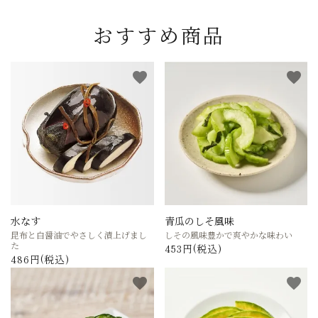
おすすめ商品
favorite
favorite
水なす
青瓜のしそ風味
昆布と白醤油でやさしく漬上げまし
しその風味豊かで爽やかな味わい
た
453円(税込)
486円(税込)
favorite
favorite