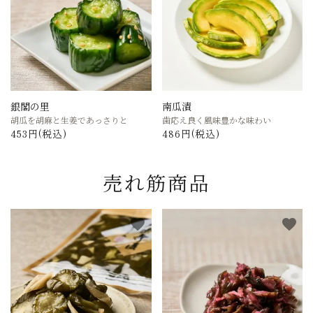
銀閣の里
南瓜漬
胡瓜を胡麻と生姜であっさりと
歯応え良く風味豊かな味わい
453円(税込)
486円(税込)
売れ筋商品
favorite
favorite