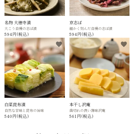
名物 大徳寺漬
京志ば
大こう自慢の志ば漬
細かく刻んだ自慢の志ば漬
594円(税込)
594円(税込)
favorite
favorite
白菜昆布漬
本干し沢庵
自然な甘味と昆布の旨味
歯切れの良い薄味沢庵
540円(税込)
561円(税込)