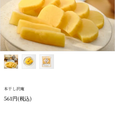
カテゴリーから探す
全ての商品
浅漬のお漬物
しば漬などの京つけもの（日持ち商品）
筍・沢庵・奈良漬（日持ち商品）
梅干・ちりめん山椒・佃煮（日持ち商
品）
本干し沢庵
旬の頒布会
561円(税込)
手提げ袋・小袋・保冷袋など