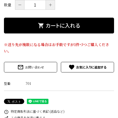
価格から探す
－
＋
数量
目的から探す
カートに入れる
shopping_cart
店舗案内
※送り先が複数になる場合はお手数ですが1件づつご購入くださ
お電話でのご注文
い。
0120-075-493
mail_outline
favorite
お問い合わせ
FAXでのご注文
0120-075-492
型番:
701
FAX専用注文用紙はこちら（PDF）
meeting_room
person
ログイン
新規会員登録
特定商取引法に基づく表記 (返品など)
error_outline
この商品を友達に教える