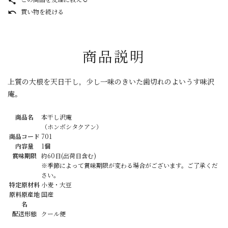
share
買い物を続ける
undo
商品説明
上質の大根を天日干し，少し一味のきいた歯切れのよいうす味沢
庵。
商品名
本干し沢庵
（ホンボシタクアン）
商品コード
701
内容量
1個
賞味期限
約60日(出荷日含む)
※季節によって賞味期限が変わる場合がございます。ご了承くだ
さい。
特定原材料
小麦・大豆
原料原産地
国産
名
配送形態
クール便