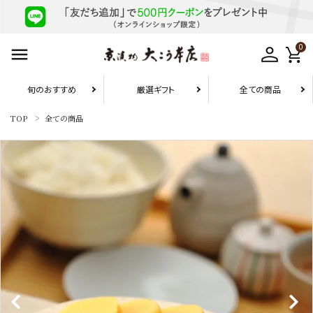
0
旬のおすすめ
厳選ギフト
全ての商品
TOP
全ての商品
お届け先1件につき
10,800円（税込）以上の配送で
送料無料
search
旬のおすすめ
厳選ギフト
お試しセット