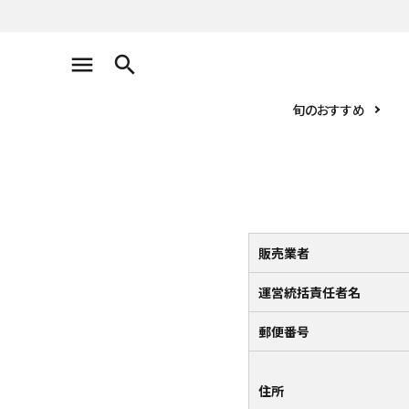
search
旬のおすすめ
お届け先1件につき
10,800円（税込）以上の配送で
送料無料
販売業者
search
運営統括責任者名
旬のおすすめ
郵便番号
厳選ギフト
住所