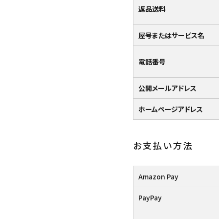
価格から探す
返品送料
目的から探す
屋号またはサービス名
店舗案内
電話番号
公開メールアドレス
お電話でのご注文
0120-075-493
ホームページアドレス
お支払い方法
FAXでのご注文
0120-075-492
Amazon Pay
FAX専用注文用紙はこちら（PDF）
PayPay
meeting_room
person
ログイン
新規会員登録