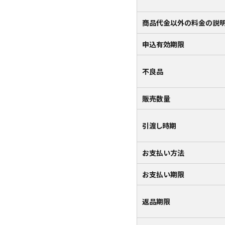
お試しセット
商品代金以外の料金の説
カテゴリーから探す
申込有効期限
全ての商品
不良品
浅漬のお漬物
販売数量
しば漬などの京つけもの（日持ち商品）
筍・沢庵・奈良漬（日持ち商品）
引渡し時期
梅干・ちりめん山椒・佃煮（日持ち商
お支払い方法
品）
お支払い期限
旬の頒布会
返品期限
手提げ袋・小袋・保冷袋など