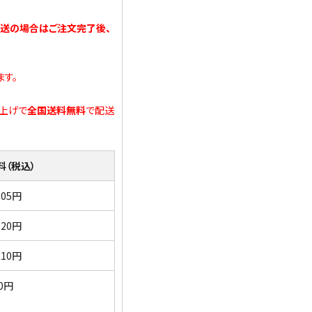
配送の場合はご注文完了後、
ます。
い上げで
全国送料無料
で配送
料（税込）
705円
320円
210円
0円