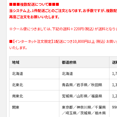
■■■複数配送について■■■
当システム上、1件配送ごとのご注文となります。お手数ですが、複数
再度ご注文をお願いいたします。
※クール便につきましては、下記の送料＋220円（税込）が送料となり
■【インターネット注文限定】1配送につき10,800円以上（税込）お買
いたします。
地域
都道府県
送
北海道
北海道
1,
北東北
青森県／岩手県／秋田県
1,
南東北
宮城県／山形県／福島県
1,
関東
東京都／神奈川県／千葉県
99
／埼玉県／茨城県／栃木県