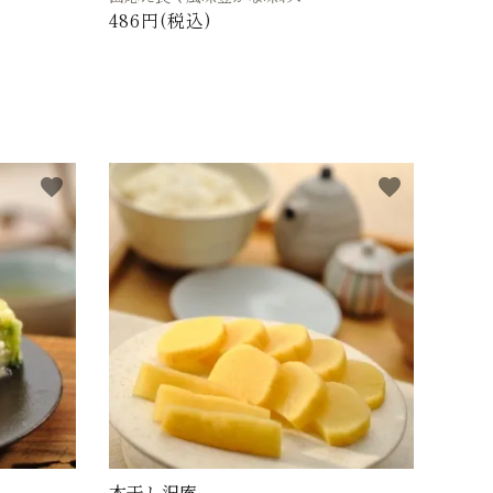
486円(税込)
favorite
favorite
本干し沢庵