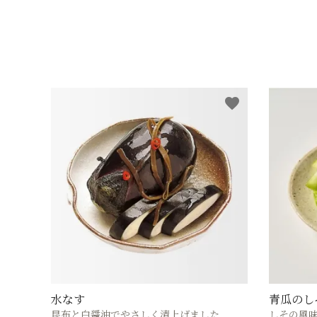
favorite
水なす
青瓜のし
昆布と白醤油でやさしく漬上げました
しその風