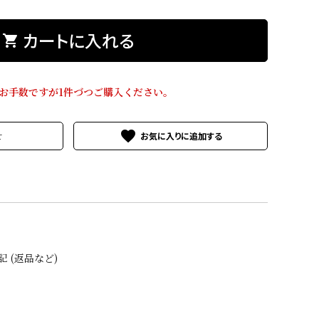
カートに入れる
shopping_cart
お手数ですが1件づつご購入ください。
favorite
せ
 (返品など)