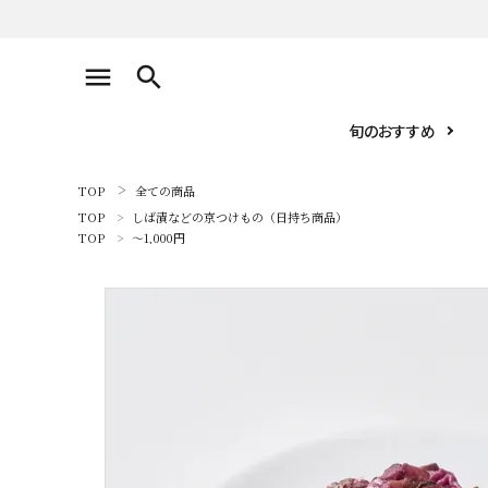
search
旬のおすすめ
TOP
全ての商品
お届け先1件につき
TOP
しば漬などの京つけもの（日持ち商品）
10,800円（税込）以上の配送で
TOP
～1,000円
送料無料
search
旬のおすすめ
厳選ギフト