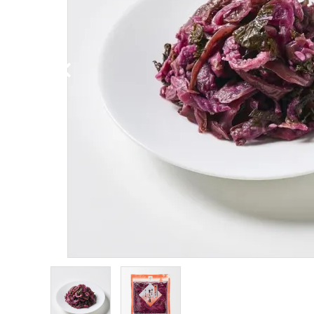
お試しセット
カテゴリーから探す
全ての商品
浅漬のお漬物
しば漬などの京つけもの（日持ち商品）
筍・沢庵・奈良漬（日持ち商品）
梅干・ちりめん山椒・佃煮（日持ち商
品）
旬の頒布会
手提げ袋・小袋・保冷袋など