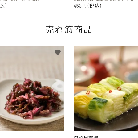
税込)
453円(税込)
売れ筋商品
favorite
白菜昆布漬