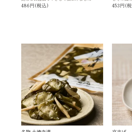
486円(税込)
453円(
favorite
名物 大徳寺漬
京志ば