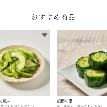
おすすめ商品
favorite
そ風味
銀閣の里
味豊かで爽やかな味わい
胡瓜を胡麻と生姜であっさりと