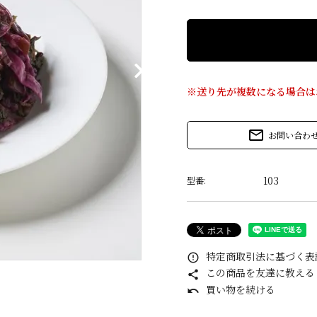
※送り先が複数になる場合は
mail_outline
お問い合わ
103
型番:
特定商取引法に基づく表記
error_outline
この商品を友達に教える
share
買い物を続ける
undo