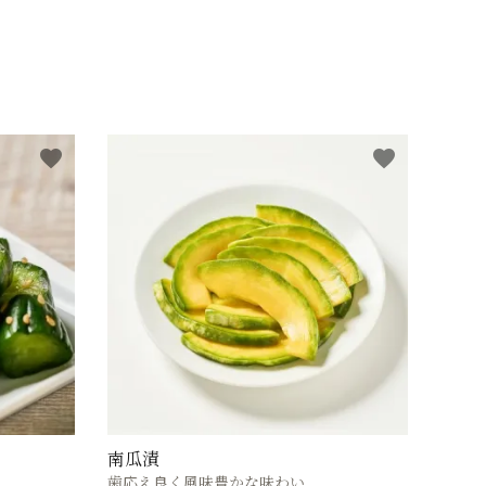
favorite
favorite
南瓜漬
歯応え良く風味豊かな味わい