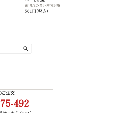
歯切れの良い薄味沢庵
561円(税込)
search
でのご注文
075-492