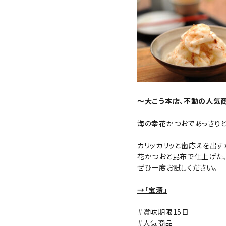
お試しセット
カテゴリーから探す
価格から探す
目的から探す
～大こう本店、不動の人気商
店舗案内
海の幸花かつおであっさり
お電話でのご注文
カリッカリッと歯応えを出す
0120-075-493
花かつおと昆布で仕上げた、
ぜひ一度お試しください。
→「宝漬」
FAXでのご注文
＃賞味期限15日
0120-075-492
＃人気商品