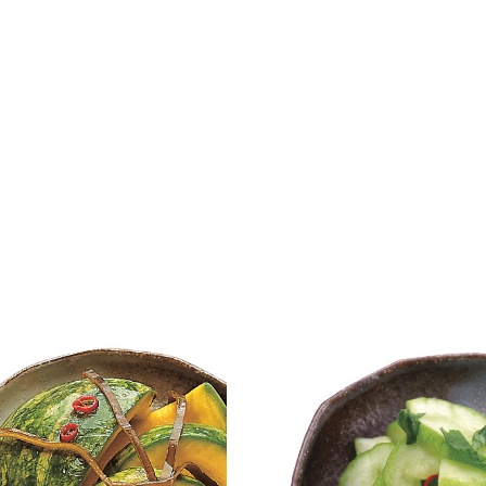
定】ゑびす南瓜【読みもの】
季節限定「青瓜のしそ風味」【
の】
25
2024.07.11
読み物