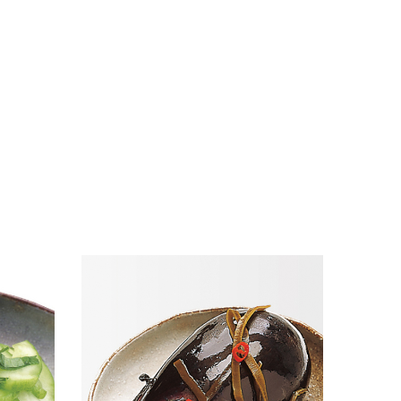
読みも
季節限定「水なす」【読みもの】
2024.06.27
読み物