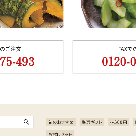
のご注文
FAX
75-493
0120-
search
旬のおすすめ
厳選ギフト
～500円
お試しセット