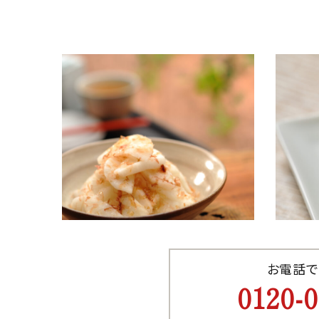
「宝漬」【読みもの】
季節限定
2024.06.13
2024.05.
読み物
読み物
お電話で
0120-0