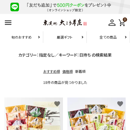
0
旬のおすすめ
厳選ギフト
全ての商品
お届け先1件につき
カテゴリー：指定なし／キーワード：日持ち の検索結果
10,800円（税込）以上の配送で
送料無料
おすすめ順
価格順
新着順
search
18件の商品が見つかりました
旬のおすすめ
favorite
favorite
厳選ギフト
お試しセット