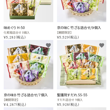
カテゴリーから探す
全ての商品
味めぐり H-50
京の味Ｃ 竹ざる詰合せ/９個入
化粧箱詰合せ 8個入
【期間限定】
浅漬のお漬物
¥5,281(税込)
¥5,529(税込)
favorite
favorite
しば漬などの京つけもの（日持ち商品）
筍・沢庵・奈良漬（日持ち商品）
梅干・ちりめん山椒・佃煮（日持ち商
品）
旬の頒布会
京の味Ｂ 竹ざる詰合せ/７個入
聖護院すだれ SS-55
【期間限定】
すだれ詰合せ 9個入
手提げ袋・小袋・保冷袋など
¥4,287(税込)
¥5,928(税込)