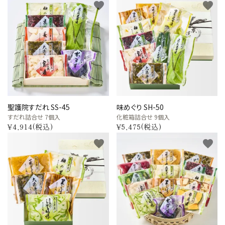
favorite
favorite
価格から探す
目的から探す
店舗案内
お電話でのご注文
0120-075-493
聖護院すだれ SS-45
味めぐり SH-50
すだれ詰合せ 7個入
化粧箱詰合せ 9個入
¥4,914(税込)
¥5,475(税込)
FAXでのご注文
favorite
favorite
0120-075-492
FAX専用注文用紙はこちら（PDF）
meeting_room
person
ログイン
新規会員登録