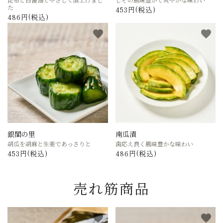
た
453円(税込)
486円(税込)
favorite
favorite
銀閣の里
南瓜漬
胡瓜を胡麻と生姜であっさりと
歯応え良く風味豊かな味わい
453円(税込)
486円(税込)
売れ筋商品
favorite
favorite