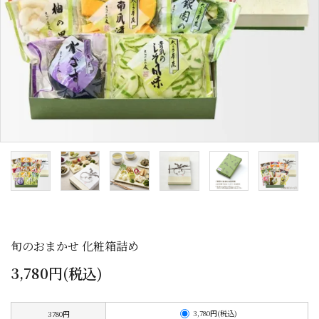
カテゴリーから探す
全ての商品
浅漬のお漬物
しば漬などの京つけもの（日持ち商品）
筍・沢庵・奈良漬（日持ち商品）
梅干・ちりめん山椒・佃煮（日持ち商
品）
旬のおまかせ 化粧箱詰め
旬の頒布会
3,780円(税込)
手提げ袋・小袋・保冷袋など
3,780円(税込)
3780円