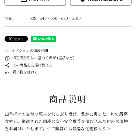
型番:
o35・o40・o50・o80・o100
オプションの値段詳細
toc
特定商取引法に基づく表記 (返品など)
error_outline
この商品を友達に教える
share
買い物を続ける
undo
商品説明
四季折々の自然の恵みをたっぷり受け，豊かに実った「旬の最高
食材」。厳選された国産の安心安全野菜を漬け込んだ旬の京漬物
をお届けいたします。＜ご贈答にも最適な化粧箱入り＞