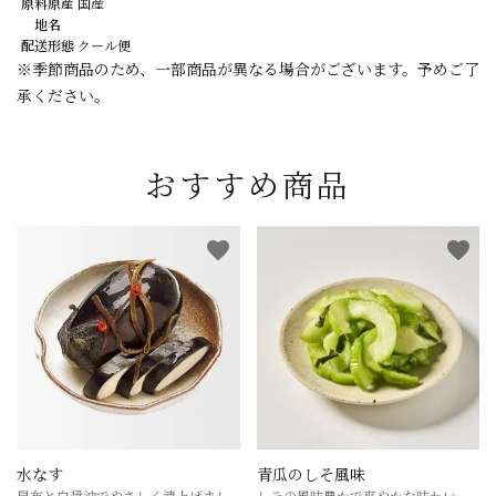
原料原産
国産
地名
配送形態
クール便
※季節商品のため、一部商品が異なる場合がございます。予めご了
承ください。
おすすめ商品
favorite
favorite
水なす
青瓜のしそ風味
昆布と白醤油でやさしく漬上げまし
しその風味豊かで爽やかな味わい