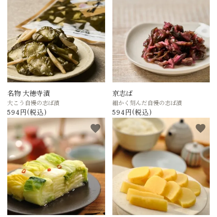
名物 大徳寺漬
京志ば
大こう自慢の志ば漬
細かく刻んだ自慢の志ば漬
594円(税込)
594円(税込)
favorite
favorite