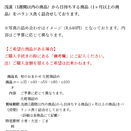
浅漬（1週間以内の商品）から日持ちする商品（1ヶ月以上の商
品）をバランス良く詰合せしております。
※写真の詰め合わせはイメージ（8,640円）となっております。内
容はご予算に応じて異なります。
【ご希望の商品がある場合】
ご購入手続きの際にある「備考欄」にご記入ください。
注）ご購入金額を超えるご希望は出来かねます。
商品名
旬のおまかせ 化粧箱詰め
商品コー
o35・o40・o50・o80・o100
ド
内容
ご予算に応じて異なります。
化粧箱詰め
賞味期限
浅漬(1週間以内の商品)から日持ちする商品(1ヶ月以上の商品)をバ
(目安)
ランス良く詰合せしております。
<詳細は各商品にて記載>
特定原材
小麦・大豆・ごま
料