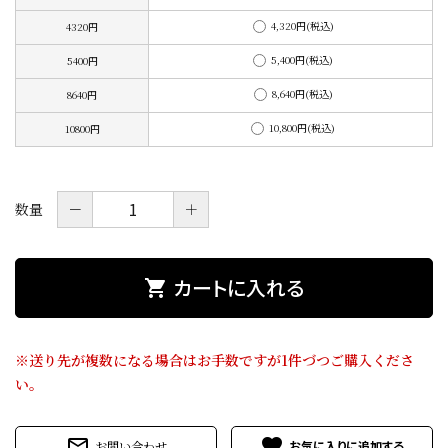
価格から探す
4,320円(税込)
4320円
5,400円(税込)
目的から探す
5400円
8,640円(税込)
8640円
店舗案内
10,800円(税込)
10800円
お電話でのご注文
0120-075-493
－
＋
数量
FAXでのご注文
カートに入れる
shopping_cart
0120-075-492
FAX専用注文用紙はこちら（PDF）
※送り先が複数になる場合はお手数ですが1件づつご購入くださ
い。
meeting_room
person
ログイン
新規会員登録
mail_outline
favorite
お問い合わせ