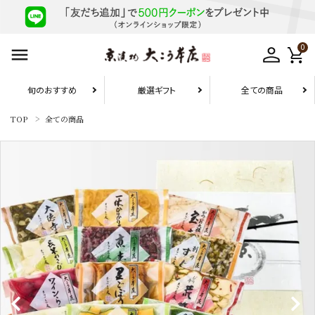
0
旬のおすすめ
厳選ギフト
全ての商品
TOP
全ての商品
お届け先1件につき
10,800円（税込）以上の配送で
送料無料
search
旬のおすすめ
厳選ギフト
お試しセット