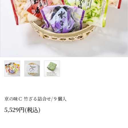
カテゴリーから探す
全ての商品
浅漬のお漬物
しば漬などの京つけもの（日持ち商品）
筍・沢庵・奈良漬（日持ち商品）
梅干・ちりめん山椒・佃煮（日持ち商
品）
京の味Ｃ 竹ざる詰合せ/９個入
旬の頒布会
5,529円(税込)
手提げ袋・小袋・保冷袋など