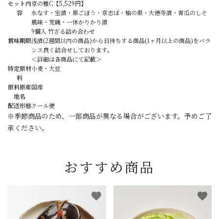
セット内
京の雅C【5,529円】
容
水なす・宝漬・里ごぼう・京志ば・柚の里・大徳寺漬・青瓜のしそ
風味・荒磯・一休かりかり漬
9個入 竹ざる詰め合わせ
賞味期限
浅漬(2週間以内の商品)から日持ちする商品(1ヶ月以上の商品)をバラ
ンス良く詰合せしております。
＜詳細は各商品にて記載＞
特定原材
小麦・大豆
料
原料原産
国産
地名
配送形態
クール便
※季節商品のため、一部商品が異なる場合がございます。予めご了
承ください。
おすすめ商品
favorite
favorite