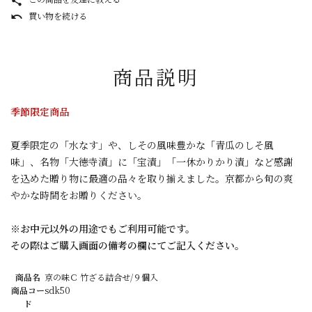
share
買い物を続ける
undo
商品説明
季節限定商品
夏季限定の「水なす」や、しその風味豊かな「青瓜のしそ風
味」、名物「大徳寺漬」に「宝漬」「一休かりかり漬」など感謝
を込めた贈り物に最適の品々を取り揃えました。京都から旬の爽
やかな時間をお贈りください。
※お中元以外の用途でもご利用可能です。
その際はご購入画面の備考の欄にてご記入ください。
商品名
京の味Ｃ 竹ざる詰合せ/９個入
商品コー
sdk50
ド