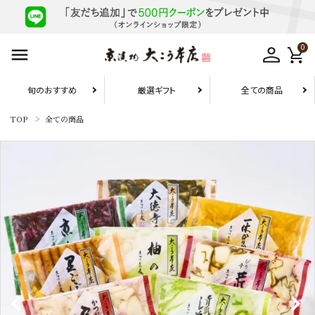
0
旬のおすすめ
厳選ギフト
全ての商品
TOP
全ての商品
お届け先1件につき
10,800円（税込）以上の配送で
送料無料
search
旬のおすすめ
厳選ギフト
お試しセット