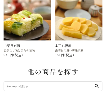
白菜昆布漬
本干し沢庵
自然な甘味と昆布の旨味
歯切れの良い薄味沢庵
540円(税込)
561円(税込)
他の商品を探す
search