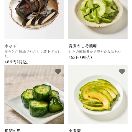
水なす
青瓜のしそ風味
昆布と白醤油でやさしく漬上げまし
しその風味豊かで爽やかな味わい
た
453円(税込)
486円(税込)
favorite
favorite
銀閣の里
南瓜漬