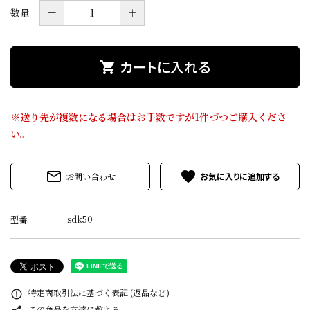
価格から探す
－
＋
数量
目的から探す
カートに入れる
shopping_cart
店舗案内
※送り先が複数になる場合はお手数ですが1件づつご購入くださ
お電話でのご注文
い。
0120-075-493
mail_outline
favorite
お問い合わせ
FAXでのご注文
0120-075-492
型番:
sdk50
FAX専用注文用紙はこちら（PDF）
meeting_room
person
ログイン
新規会員登録
特定商取引法に基づく表記 (返品など)
error_outline
この商品を友達に教える