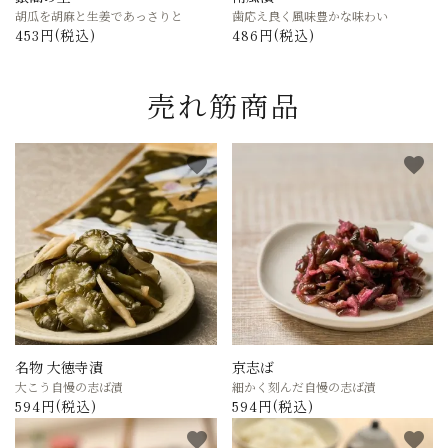
胡瓜を胡麻と生姜であっさりと
歯応え良く風味豊かな味わい
453円(税込)
486円(税込)
売れ筋商品
favorite
favorite
名物 大徳寺漬
京志ば
大こう自慢の志ば漬
細かく刻んだ自慢の志ば漬
594円(税込)
594円(税込)
favorite
favorite