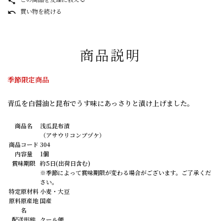
share
買い物を続ける
undo
商品説明
季節限定商品
青瓜を白醤油と昆布でうす味にあっさりと漬け上げました。
商品名
浅瓜昆布漬
（アサウリコンブヅケ）
商品コード
304
内容量
1個
賞味期限
約5日(出荷日含む)
※季節によって賞味期限が変わる場合がございます。ご了承くだ
さい。
特定原材料
小麦・大豆
原料原産地
国産
名
配送形態
クール便