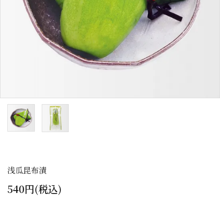
カテゴリーから探す
全ての商品
浅漬のお漬物
しば漬などの京つけもの（日持ち商品）
筍・沢庵・奈良漬（日持ち商品）
梅干・ちりめん山椒・佃煮（日持ち商
品）
浅瓜昆布漬
旬の頒布会
540円(税込)
手提げ袋・小袋・保冷袋など