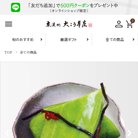
0
旬のおすすめ
厳選ギフト
全ての商品
TOP
全ての商品
お届け先1件につき
10,800円（税込）以上の配送で
送料無料
search
旬のおすすめ
厳選ギフト
お試しセット