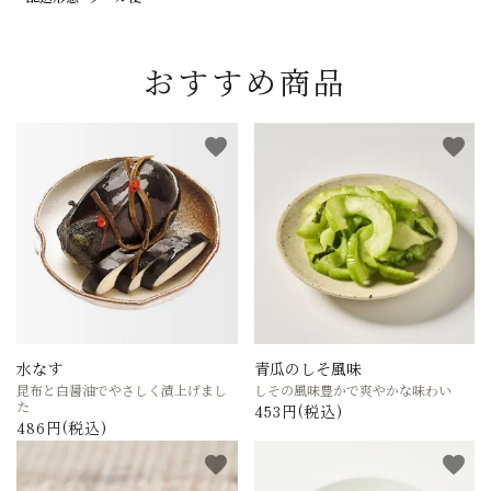
おすすめ商品
favorite
favorite
水なす
青瓜のしそ風味
昆布と白醤油でやさしく漬上げまし
しその風味豊かで爽やかな味わい
た
453円(税込)
486円(税込)
favorite
favorite