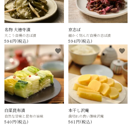
名物 大徳寺漬
京志ば
大こう自慢の志ば漬
細かく刻んだ自慢の志ば漬
594円(税込)
594円(税込)
favorite
favorite
白菜昆布漬
本干し沢庵
自然な甘味と昆布の旨味
歯切れの良い薄味沢庵
540円(税込)
561円(税込)