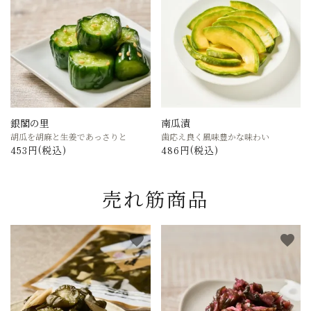
銀閣の里
南瓜漬
胡瓜を胡麻と生姜であっさりと
歯応え良く風味豊かな味わい
453円(税込)
486円(税込)
売れ筋商品
favorite
favorite