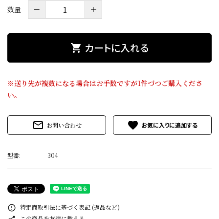
価格から探す
－
＋
数量
目的から探す
カートに入れる
shopping_cart
店舗案内
※送り先が複数になる場合はお手数ですが1件づつご購入くださ
お電話でのご注文
い。
0120-075-493
mail_outline
favorite
お問い合わせ
FAXでのご注文
0120-075-492
型番:
304
FAX専用注文用紙はこちら（PDF）
meeting_room
person
ログイン
新規会員登録
特定商取引法に基づく表記 (返品など)
error_outline
この商品を友達に教える